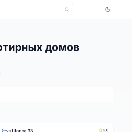
артирных домов
г
6.0
ул Щорса 33