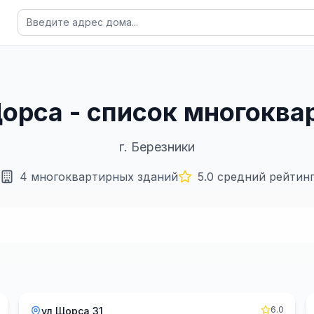
Щорса - список многокв
г.
Березники
4
многоквартирных зданий
5.0
средний рейтин
6.0
ул Щорса 31