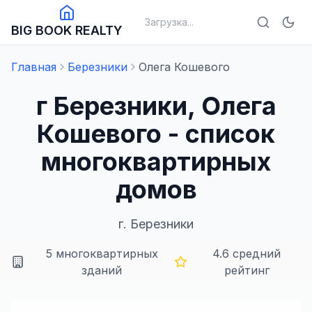
Загрузка...
BIG BOOK REALTY
Главная
Березники
Олега Кошевого
г Березники, Олега
Кошевого - список
многоквартирных
домов
г.
Березники
5
многоквартирных
4.6
средний
зданий
рейтинг