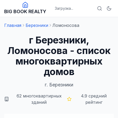
Загрузка...
BIG BOOK REALTY
Главная
Березники
Ломоносова
г Березники,
Ломоносова - список
многоквартирных
домов
г.
Березники
62
многоквартирных
4.9
средний
зданий
рейтинг