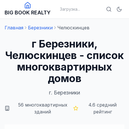
Загрузка...
BIG BOOK REALTY
Главная
Березники
Челюскинцев
г Березники,
Челюскинцев - список
многоквартирных
домов
г.
Березники
56
многоквартирных
4.6
средний
зданий
рейтинг